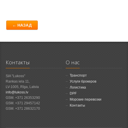
← НАЗАД
Контакты
О нас
Транспорт
SIA "Lukoss"
Rankas iela 11,
Услуги брокеров
LV-1005, Rīga, Latvia
Логистика
info@lukoss.lv
DPF
GSM. +371 26353290
Морские перевозки
GSM. +371 29457142
Контакты
GSM. +371 28632170